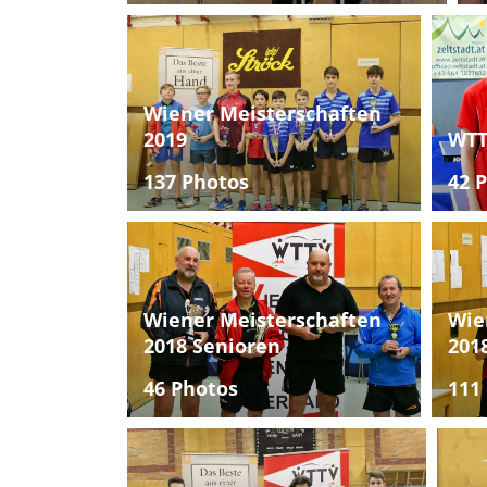
Wiener Meisterschaften
2019
WTT
137 Photos
42 
Wiener Meisterschaften
Wie
2018 Senioren
201
46 Photos
111