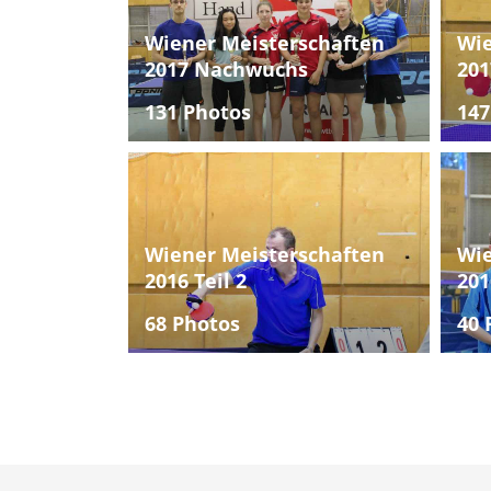
Wiener Meisterschaften
Wie
2017 Nachwuchs
201
131 Photos
147
Wiener Meisterschaften
Wie
2016 Teil 2
201
68 Photos
40 