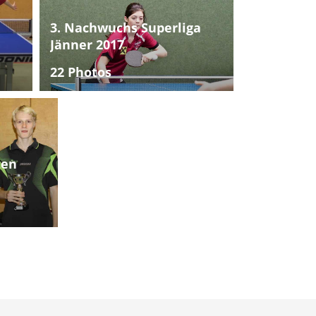
3. Nachwuchs Superliga
Jänner 2017
22 Photos
ten