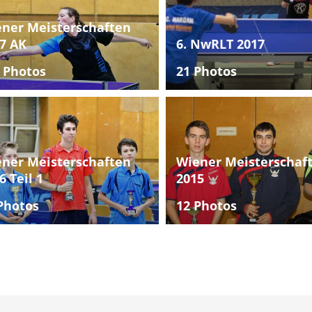
ner Meisterschaften
7 AK
6. NwRLT 2017
 Photos
21 Photos
ner Meisterschaften
Wiener Meisterschaf
6 Teil 1
2015
Photos
12 Photos