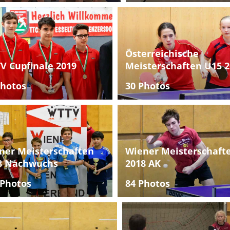
Österreichische
V Cupfinale 2019
Meisterschaften U15 2
Photos
30 Photos
ner Meisterschaften
Wiener Meisterschaft
8 Nachwuchs
2018 AK
 Photos
84 Photos