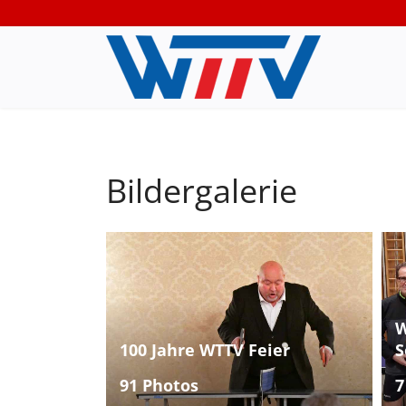
Bildergalerie
W
100 Jahre WTTV Feier
S
91 Photos
7