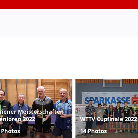
iener Meisterschaften
enioren 2022
WTTV Cupfinale 2022
 Photos
14 Photos