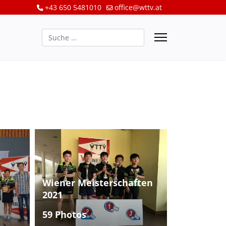
+43 650 5481010
office@wttv.at
Suchen
Wiener Meisterschaften
2021
59 Photos