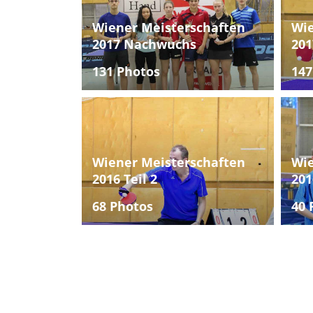
Wiener Meisterschaften
Wie
2017 Nachwuchs
201
131 Photos
147
Wiener Meisterschaften
Wie
2016 Teil 2
201
68 Photos
40 