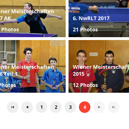
ner Meisterschaften
7 AK
6. NwRLT 2017
 Photos
21 Photos
ner Meisterschaften
Wiener Meisterschaf
6 Teil 1
2015
Photos
12 Photos
1
2
3
4