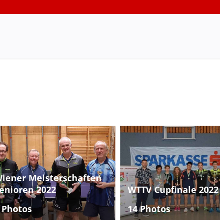
iener Meisterschaften
enioren 2022
WTTV Cupfinale 2022
 Photos
14 Photos