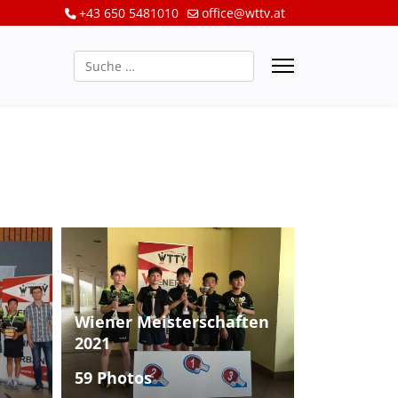
+43 650 5481010
office@wttv.at
Suchen
Wiener Meisterschaften
2021
59 Photos