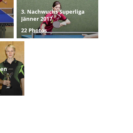
3. Nachwuchs Superliga
Jänner 2017
22 Photos
ten