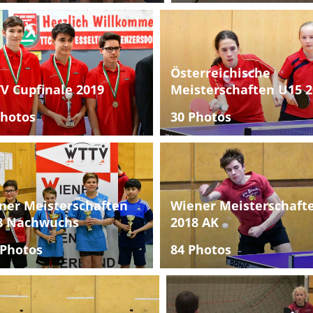
Österreichische
V Cupfinale 2019
Meisterschaften U15 2
Photos
30 Photos
ner Meisterschaften
Wiener Meisterschaft
8 Nachwuchs
2018 AK
 Photos
84 Photos