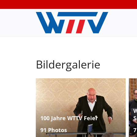
Bildergalerie
W
100 Jahre WTTV Feier
S
91 Photos
7