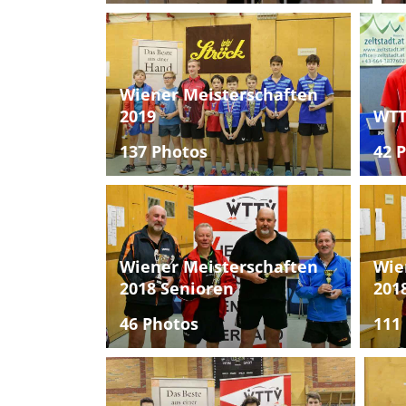
Wiener Meisterschaften
2019
WTT
137 Photos
42 
Wiener Meisterschaften
Wie
2018 Senioren
201
46 Photos
111