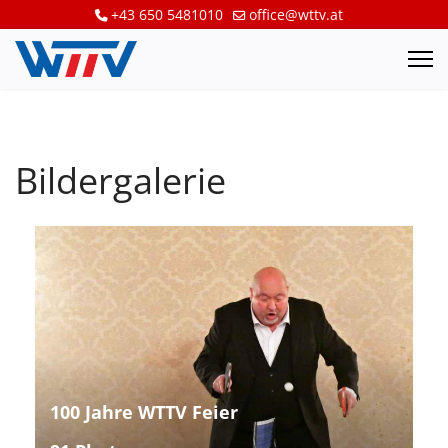
+43 650 5481010
office@wttv.at
Bildergalerie
100 Jahre WTTV Feier