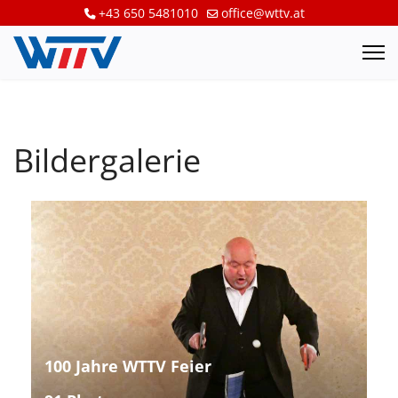
+43 650 5481010
office@wttv.at
Bildergalerie
100 Jahre WTTV Feier