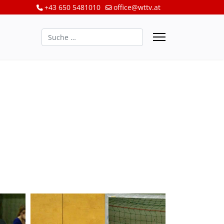
+43 650 5481010
office@wttv.at
Suchen