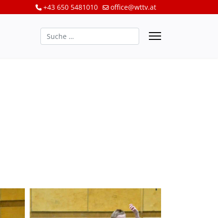
+43 650 5481010
office@wttv.at
Suchen