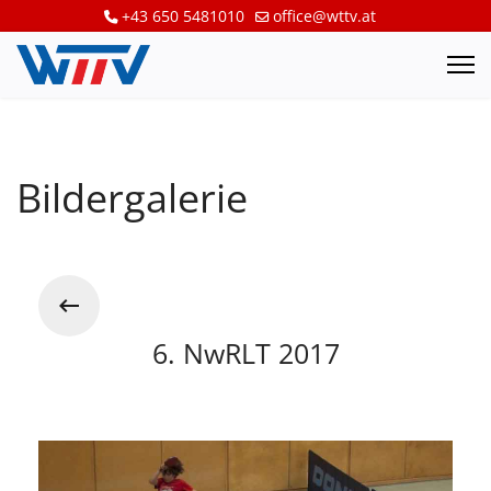
+43 650 5481010
office@wttv.at
Bildergalerie
6. NwRLT 2017