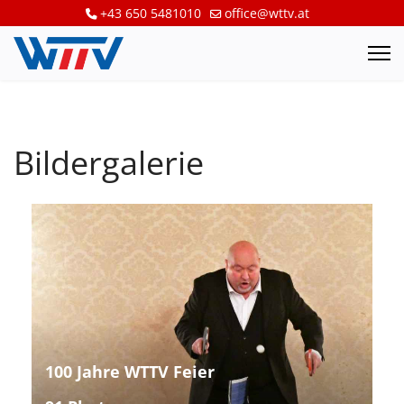
+43 650 5481010
office@wttv.at
Bildergalerie
100 Jahre WTTV Feier