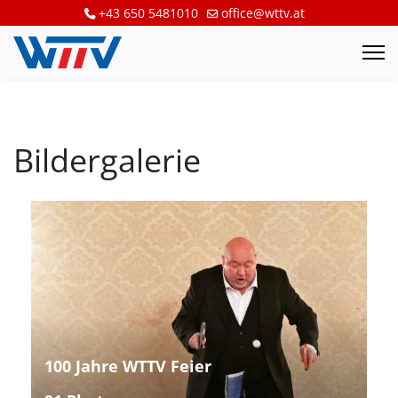
+43 650 5481010
office@wttv.at
Bildergalerie
100 Jahre WTTV Feier