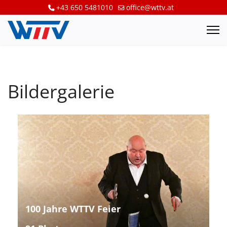
+43 650 5481010
office@wttv.at
Bildergalerie
100 Jahre WTTV Feier