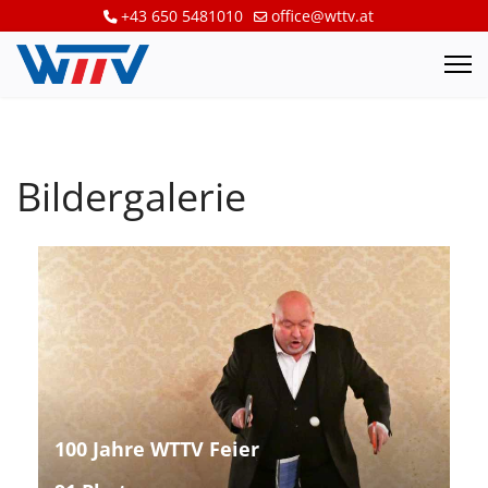
+43 650 5481010
office@wttv.at
Bildergalerie
100 Jahre WTTV Feier