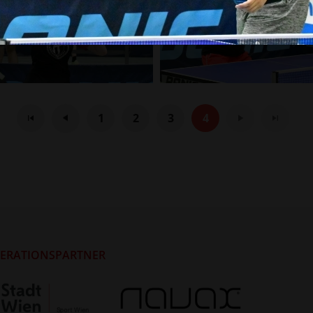
1
2
3
4
ERATIONSPARTNER