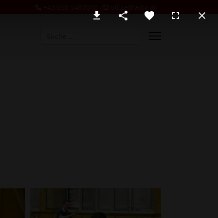
+43 650 5481010
office@wttv.at
Suchen