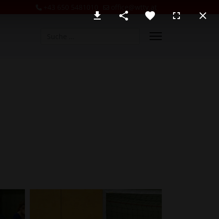
+43 650 5481010
office@wttv.at
Suchen