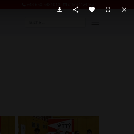
+43 650 5481010
office@wttv.at
Suchen