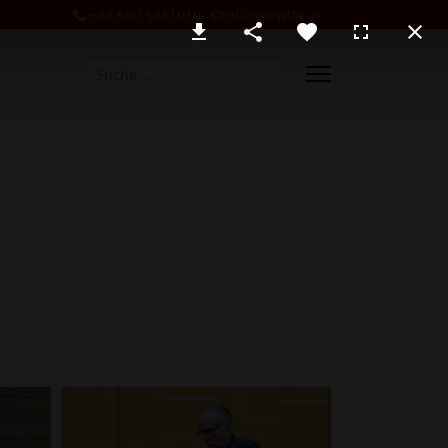
+43 650 5481010
office@wttv.at
Suchen