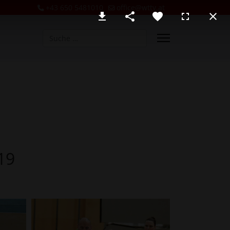
+43 650 5481010
office@wttv.at
Suchen
19