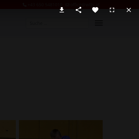
+43 650 5481010
office@wttv.at
Suchen