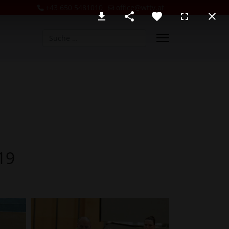
+43 650 5481010
office@wttv.at
Suchen
19