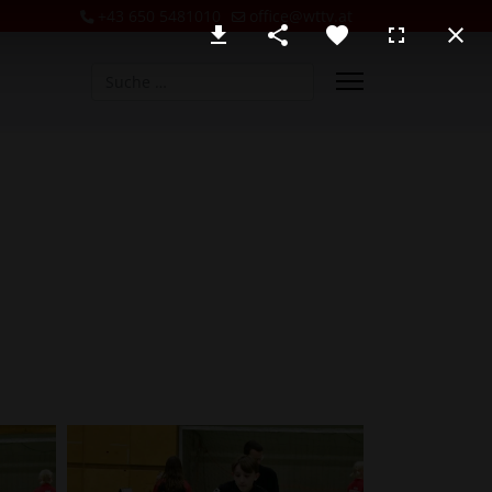
+43 650 5481010
office@wttv.at
Suchen