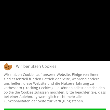
Impressum
Datenschutz
Login
KOOPERATIONSPARTNER
Wir benutzen Cookies
Wir nutzen Cookies auf unserer Website. Einige von ihnen
sind essenziell für den Betrieb der Seite, während andere
uns helfen, diese Website und die Nutzererfahrung zu
verbessern (Tracking Cookies). Sie können selbst entscheiden,
ob Sie die Cookies zulassen möchten. Bitte beachten Sie, dass
bei einer Ablehnung womöglich nicht mehr alle
Funktionalitäten der Seite zur Verfügung stehen.