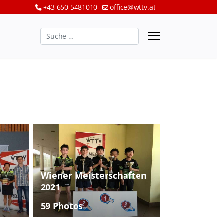
+43 650 5481010
office@wttv.at
Suchen
Wiener Meisterschaften
2021
59 Photos