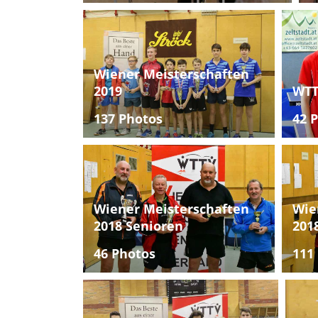
Wiener Meisterschaften
2019
WTT
137 Photos
42 
Wiener Meisterschaften
Wie
2018 Senioren
201
46 Photos
111