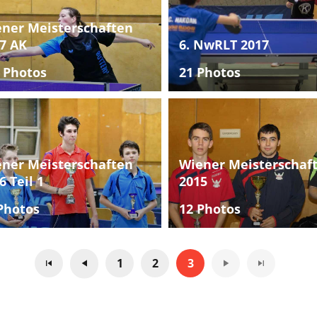
ner Meisterschaften
7 AK
6. NwRLT 2017
 Photos
21 Photos
ner Meisterschaften
Wiener Meisterschaf
6 Teil 1
2015
Photos
12 Photos
1
2
3