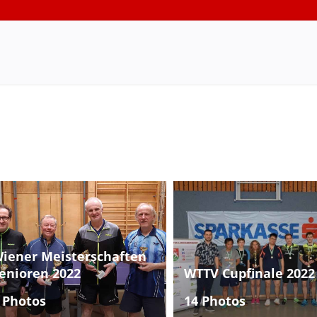
iener Meisterschaften
enioren 2022
WTTV Cupfinale 2022
 Photos
14 Photos