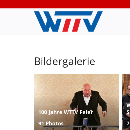
Bildergalerie
W
100 Jahre WTTV Feier
S
91 Photos
7