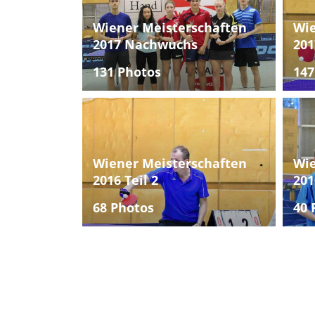
Wiener Meisterschaften
Wie
2017 Nachwuchs
201
131 Photos
147
Wiener Meisterschaften
Wie
2016 Teil 2
201
68 Photos
40 