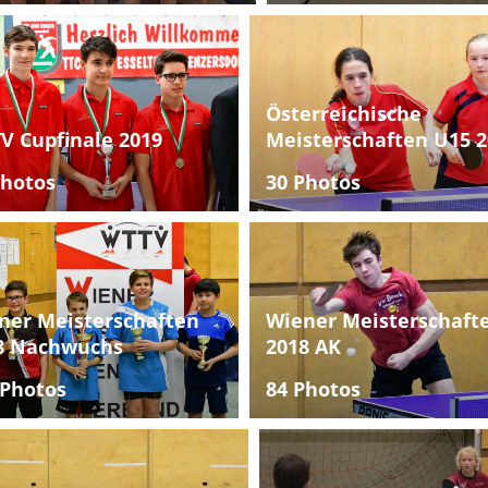
Österreichische
V Cupfinale 2019
Meisterschaften U15 2
Photos
30 Photos
ner Meisterschaften
Wiener Meisterschaft
8 Nachwuchs
2018 AK
 Photos
84 Photos