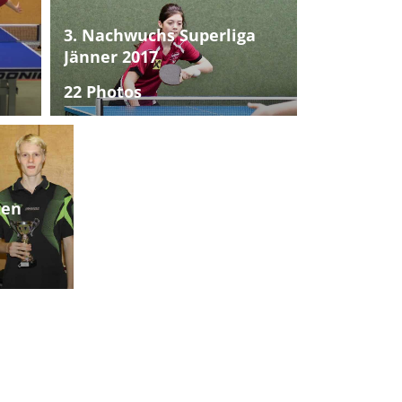
3. Nachwuchs Superliga
Jänner 2017
22 Photos
ten