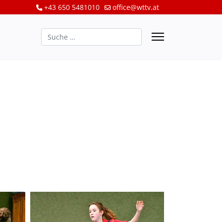
+43 650 5481010
office@wttv.at
Suchen