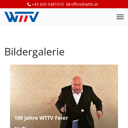
+43 650 5481010
office@wttv.at
Bildergalerie
100 Jahre WTTV Feier