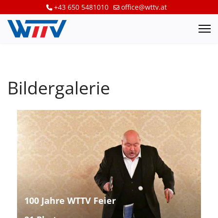
+43 650 5481010
office@wttv.at
Bildergalerie
100 Jahre WTTV Feier