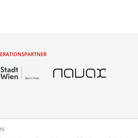
ERATIONSPARTNER
es
staltet und betreut von
webdesigns.at