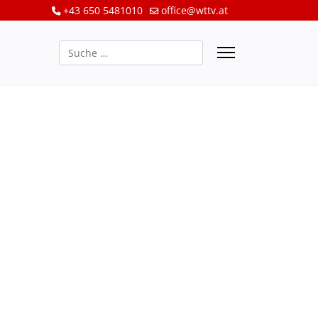
+43 650 5481010
office@wttv.at
Suchen