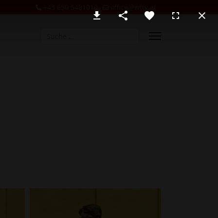
+43 650 5481010
office@wttv.at
Suchen