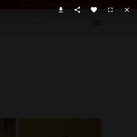
+43 650 5481010
office@wttv.at
Suchen