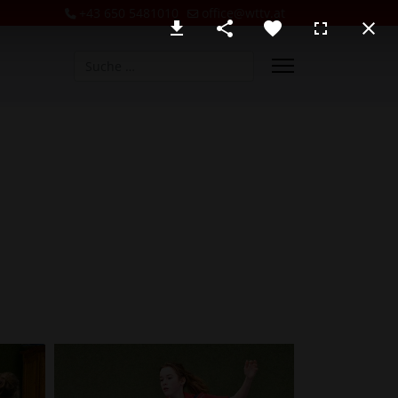
+43 650 5481010
office@wttv.at
Suchen