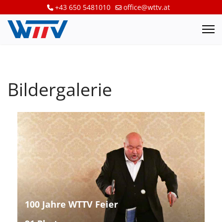
+43 650 5481010
office@wttv.at
Bildergalerie
100 Jahre WTTV Feier