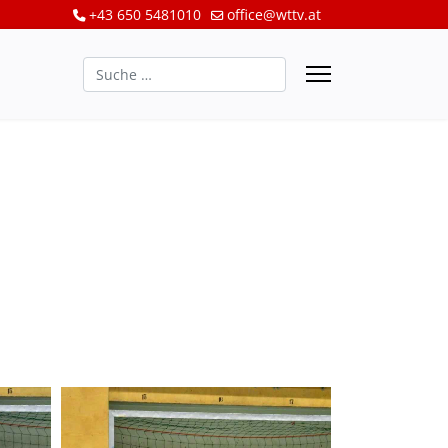
+43 650 5481010
office@wttv.at
Suchen