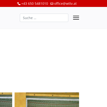
+43 650 5481010
office@wttv.at
Suchen