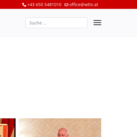
+43 650 5481010
office@wttv.at
Suchen