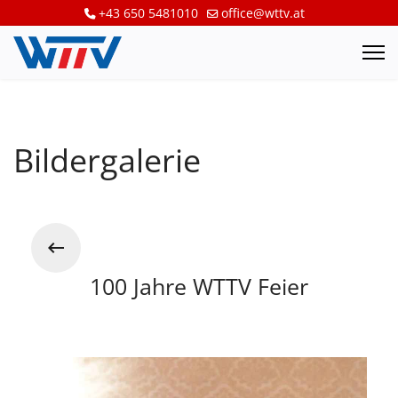
+43 650 5481010
office@wttv.at
Bildergalerie
100 Jahre WTTV Feier