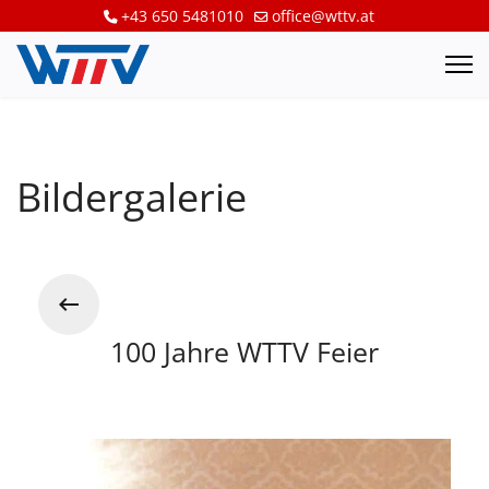
+43 650 5481010
office@wttv.at
Bildergalerie
100 Jahre WTTV Feier