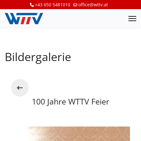
+43 650 5481010
office@wttv.at
Bildergalerie
100 Jahre WTTV Feier