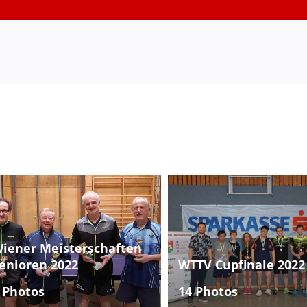
iener Meisterschaften
enioren 2022
WTTV Cupfinale 2022
 Photos
14 Photos