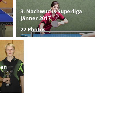
3. Nachwuchs Superliga
Jänner 2017
22 Photos
ten