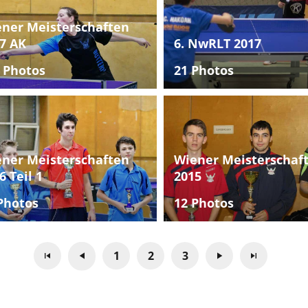
ner Meisterschaften
7 AK
6. NwRLT 2017
 Photos
21 Photos
ner Meisterschaften
Wiener Meisterschaf
6 Teil 1
2015
Photos
12 Photos
1
2
3