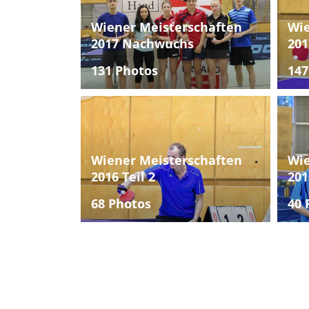
Wiener Meisterschaften
Wie
2017 Nachwuchs
201
131 Photos
147
Wiener Meisterschaften
Wie
2016 Teil 2
201
68 Photos
40 