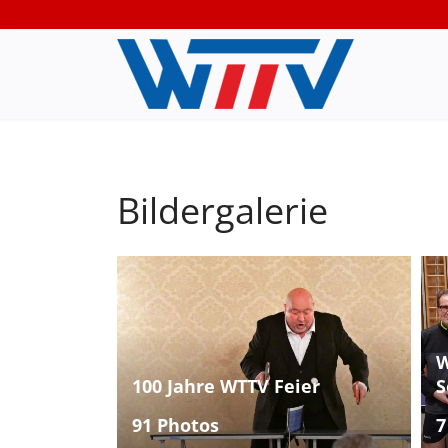
Bildergalerie
W
100 Jahre WTTV Feier
S
91 Photos
7