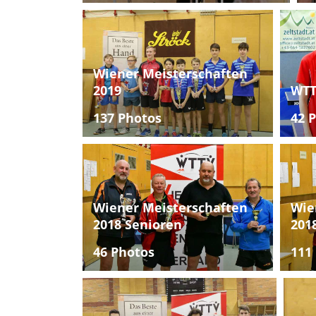
Wiener Meisterschaften
2019
WTT
137 Photos
42 
Wiener Meisterschaften
Wie
2018 Senioren
201
46 Photos
111