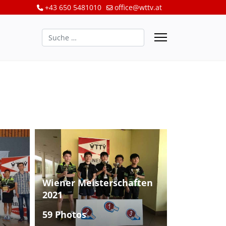
+43 650 5481010
office@wttv.at
Suchen
Wiener Meisterschaften
2021
59 Photos