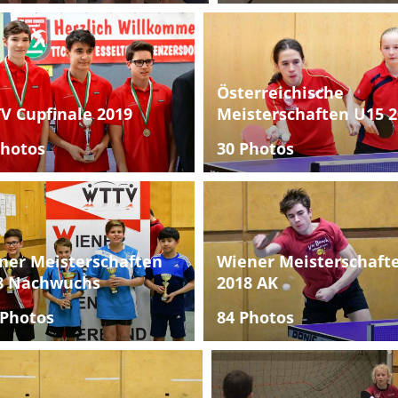
Österreichische
V Cupfinale 2019
Meisterschaften U15 2
Photos
30 Photos
ner Meisterschaften
Wiener Meisterschaft
8 Nachwuchs
2018 AK
 Photos
84 Photos