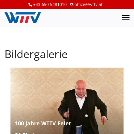
+43 650 5481010
office@wttv.at
Bildergalerie
100 Jahre WTTV Feier