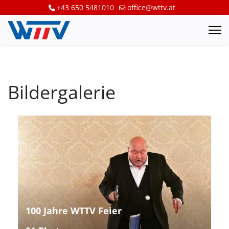
+43 650 5481010
office@wttv.at
Bildergalerie
100 Jahre WTTV Feier