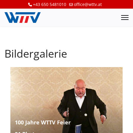
+43 650 5481010
office@wttv.at
Bildergalerie
100 Jahre WTTV Feier