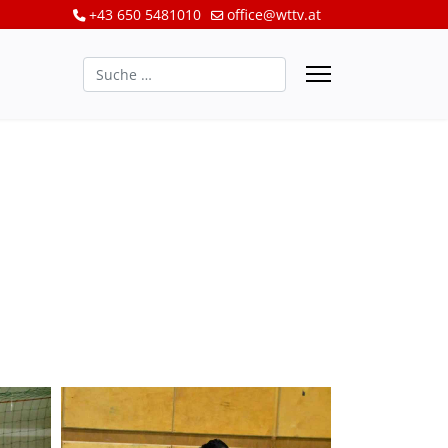
+43 650 5481010
office@wttv.at
Suchen