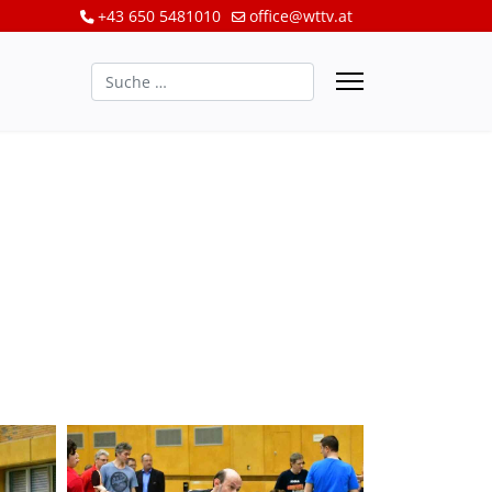
+43 650 5481010
office@wttv.at
Suchen