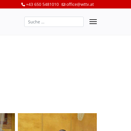
+43 650 5481010
office@wttv.at
Suchen