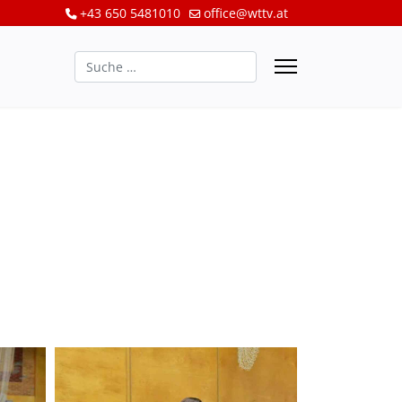
+43 650 5481010
office@wttv.at
Suchen