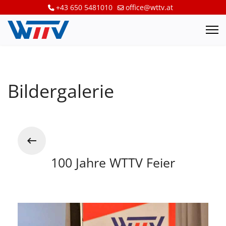
+43 650 5481010
office@wttv.at
Bildergalerie
100 Jahre WTTV Feier