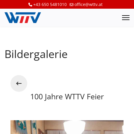
+43 650 5481010
office@wttv.at
Bildergalerie
100 Jahre WTTV Feier