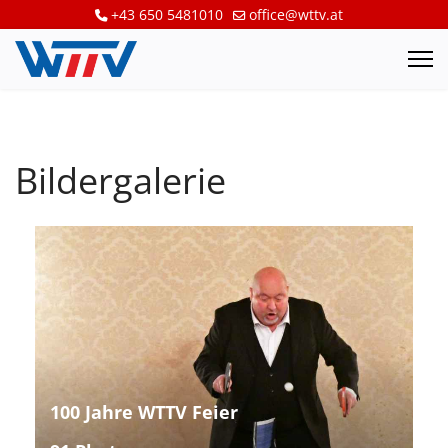
+43 650 5481010
office@wttv.at
Bildergalerie
100 Jahre WTTV Feier