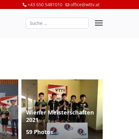
+43 650 5481010
office@wttv.at
Suchen
Wiener Meisterschaften
2021
59 Photos