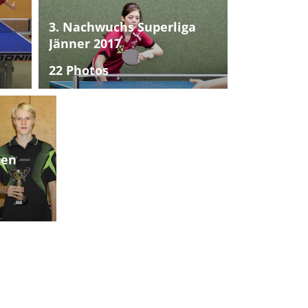
3. Nachwuchs Superliga
Jänner 2017
22 Photos
ten