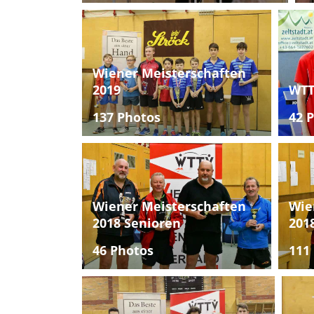
Wiener Meisterschaften
2019
WTT
137 Photos
42 
Wiener Meisterschaften
Wie
2018 Senioren
201
46 Photos
111