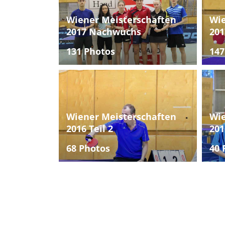
Wiener Meisterschaften
Wie
2017 Nachwuchs
201
131 Photos
147
Wiener Meisterschaften
Wie
2016 Teil 2
201
68 Photos
40 