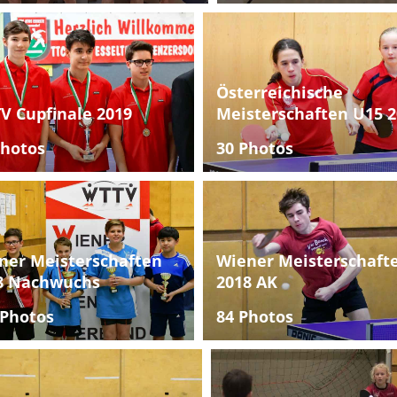
Österreichische
V Cupfinale 2019
Meisterschaften U15 2
Photos
30 Photos
ner Meisterschaften
Wiener Meisterschaft
8 Nachwuchs
2018 AK
 Photos
84 Photos