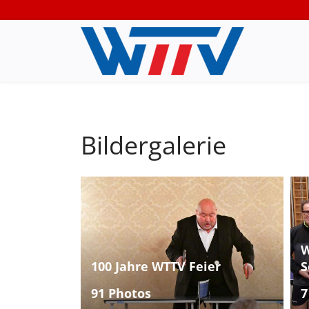
Bildergalerie
W
100 Jahre WTTV Feier
S
91 Photos
7