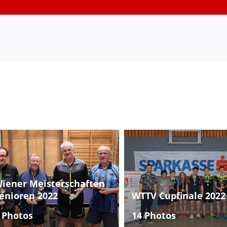
iener Meisterschaften
enioren 2022
WTTV Cupfinale 2022
 Photos
14 Photos