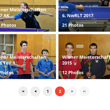
ner Meisterschaften
7 AK
6. NwRLT 2017
 Photos
21 Photos
ner Meisterschaften
Wiener Meisterschaf
6 Teil 1
2015
Photos
12 Photos
1
2