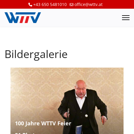
+43 650 5481010
office@wttv.at
Bildergalerie
100 Jahre WTTV Feier