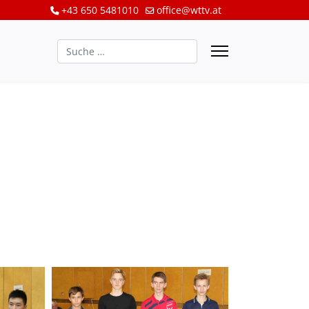
+43 650 5481010
office@wttv.at
Suchen