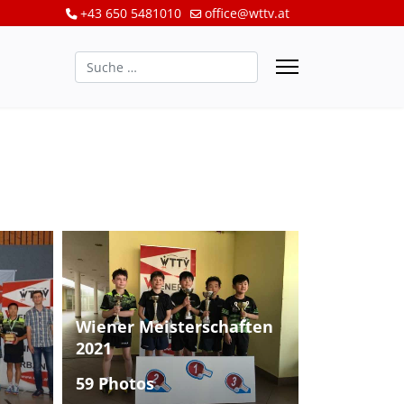
+43 650 5481010
office@wttv.at
Suchen
Wiener Meisterschaften
2021
59 Photos