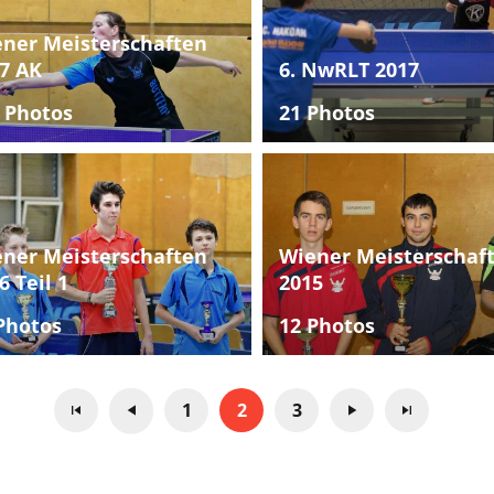
ner Meisterschaften
7 AK
6. NwRLT 2017
 Photos
21 Photos
ner Meisterschaften
Wiener Meisterschaf
6 Teil 1
2015
Photos
12 Photos
1
2
3