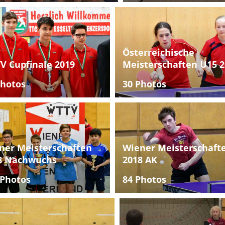
Österreichische
V Cupfinale 2019
Meisterschaften U15 2
Photos
30 Photos
ner Meisterschaften
Wiener Meisterschaft
8 Nachwuchs
2018 AK
 Photos
84 Photos